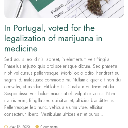
In Portugal, voted for the
legalization of marijuana in
medicine
Sed iaculis leo id nisi laoreet, in elementum velit fringilla.
Phasellus at justo quis orci scelerisque dictum. Sed pharetra
nibh vel cursus pellentesque. Morbi odio odio, hendrerit eu
sagittis id, malesuada commodo mi. Nullam aliquet elit non dui
convallis, ut tincidunt elit lobortis. Curabitur eu tincidunt dui.
Suspendisse vestibulum mauris at elit vulputate iaculis. Nam
mauris enim, fringilla sed dui sit amet, ultricies blandit tellus.
Pellentesque leo nunc, vehicula a urna vitae, efficitur
consectetur libero. Vestibulum ultrices est et purus …
May 12, 2020
0 comments