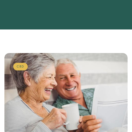
Home
Strains
Process
Contact
CBD