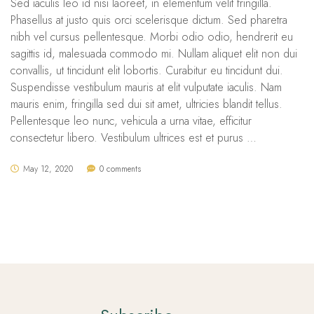
Sed iaculis leo id nisi laoreet, in elementum velit fringilla.
Phasellus at justo quis orci scelerisque dictum. Sed pharetra
nibh vel cursus pellentesque. Morbi odio odio, hendrerit eu
sagittis id, malesuada commodo mi. Nullam aliquet elit non dui
convallis, ut tincidunt elit lobortis. Curabitur eu tincidunt dui.
Suspendisse vestibulum mauris at elit vulputate iaculis. Nam
mauris enim, fringilla sed dui sit amet, ultricies blandit tellus.
Pellentesque leo nunc, vehicula a urna vitae, efficitur
consectetur libero. Vestibulum ultrices est et purus …
May 12, 2020
0 comments