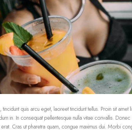
tincidunt quis arcu eget, laoreet tincidunt tellus. Proin sit ame
dum in. In consequat pellentesque nulla vitae convallis. Donec f
 vel erat. Cras ut pharetra quam, congue maximus dui. Morbi c