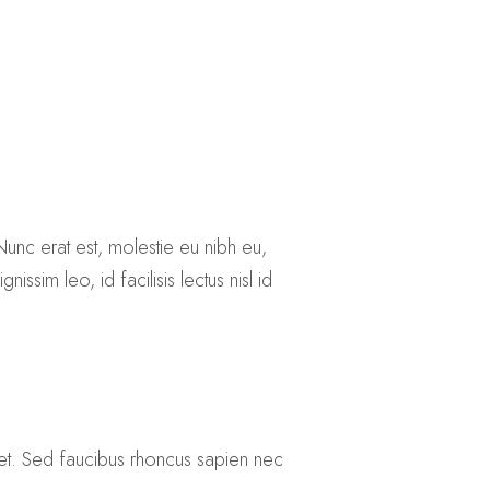
. Nunc erat est, molestie eu nibh eu,
issim leo, id facilisis lectus nisl id
is et. Sed faucibus rhoncus sapien nec