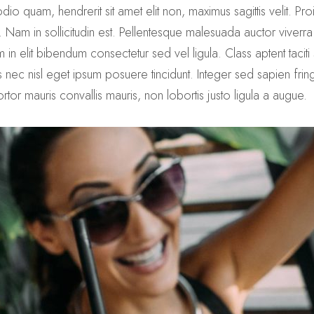
o quam, hendrerit sit amet elit non, maximus sagittis velit. Pro
. Nam in sollicitudin est. Pellentesque malesuada auctor viver
 elit bibendum consectetur sed vel ligula. Class aptent taciti
ec nisl eget ipsum posuere tincidunt. Integer sed sapien fringi
tortor mauris convallis mauris, non lobortis justo ligula a augue.