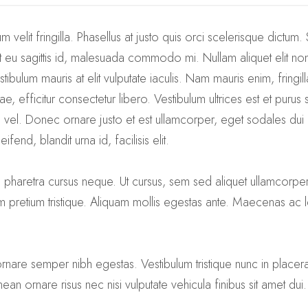
um velit fringilla. Phasellus at justo quis orci scelerisque dictum
u sagittis id, malesuada commodo mi. Nullam aliquet elit non dui 
ibulum mauris at elit vulputate iaculis. Nam mauris enim, fringilla 
e, efficitur consectetur libero. Vestibulum ultrices est et purus
e vel. Donec ornare justo et est ullamcorper, eget sodales dui 
fend, blandit urna id, facilisis elit.
, pharetra cursus neque. Ut cursus, sem sed aliquet ullamcorper,
am pretium tristique. Aliquam mollis egestas ante. Maecenas ac
, ornare semper nibh egestas. Vestibulum tristique nunc in pla
ean ornare risus nec nisi vulputate vehicula finibus sit amet dui.