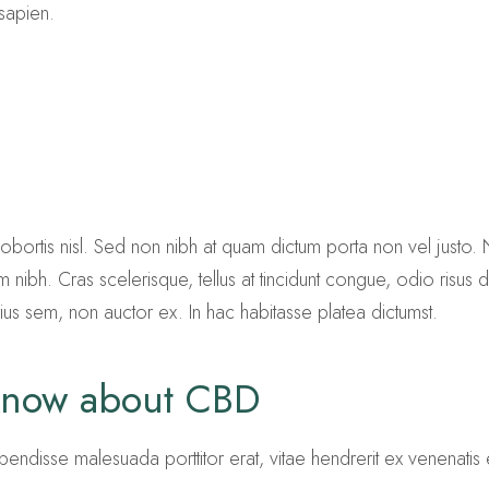
 sapien.
tis lobortis nisl. Sed non nibh at quam dictum porta non vel justo
m nibh. Cras scelerisque, tellus at tincidunt congue, odio risus dign
rius sem, non auctor ex. In hac habitasse platea dictumst.
 know about CBD
Suspendisse malesuada porttitor erat, vitae hendrerit ex venenat