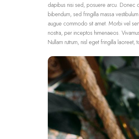
dapibus nisi sed, posuere arcu. Donec odi
bibendum, sed fringilla massa vestibulum
augue commodo sit amet. Morbi vel sem in
nostra, per inceptos himenaeos. Vivamus n
Nullam rutrum, nisl eget fringilla laoreet, 