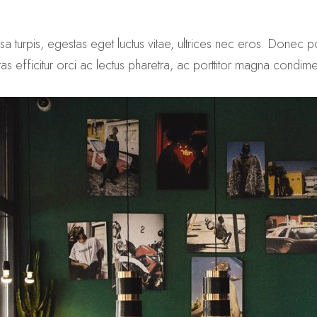
turpis, egestas eget luctus vitae, ultrices nec eros. Donec por
Cras efficitur orci ac lectus pharetra, ac porttitor magna condim