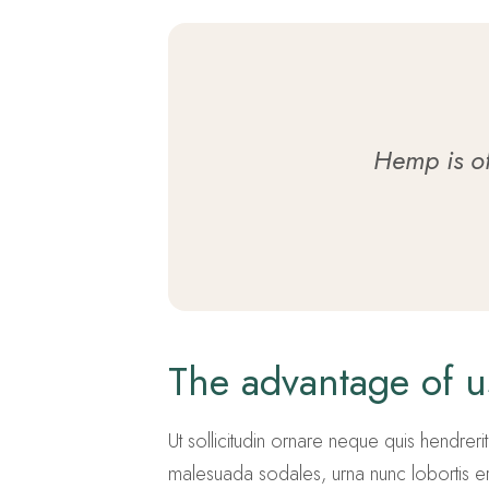
Hemp is of 
The advantage of 
Ut sollicitudin ornare neque quis hendrerit.
malesuada sodales, urna nunc lobortis era