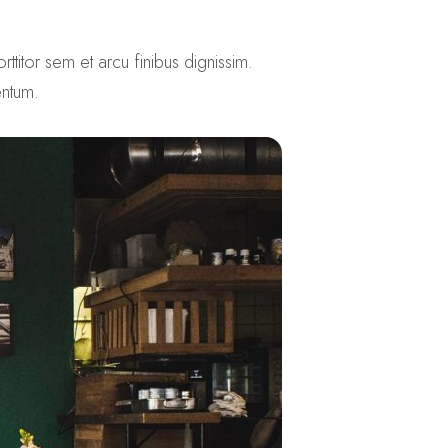
ttitor sem et arcu finibus dignissim.
entum.