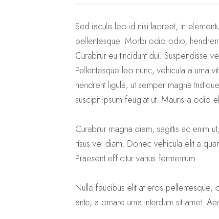
Sed iaculis leo id nisi laoreet, in element
pellentesque. Morbi odio odio, hendrerit e
Curabitur eu tincidunt dui. Suspendisse vest
Pellentesque leo nunc, vehicula a urna vita
hendrerit ligula, ut semper magna tristiqu
suscipit ipsum feugiat ut. Mauris a odio elei
Curabitur magna diam, sagittis ac enim ut
risus vel diam. Donec vehicula elit a qu
Praesent efficitur varius fermentum.
Nulla faucibus elit at eros pellentesque
ante, a ornare urna interdum sit amet. Aen