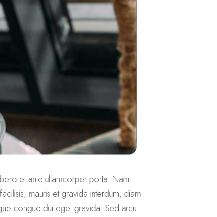
t libero et ante ullamcorper porta. Nam
acilisis, mauris et gravida interdum, diam
ongue congue dui eget gravida. Sed arcu