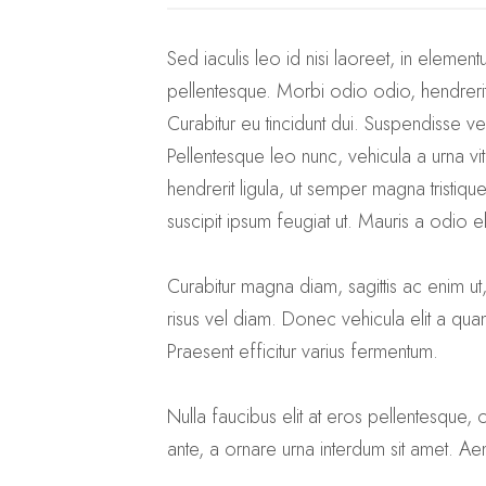
Sed iaculis leo id nisi laoreet, in element
pellentesque. Morbi odio odio, hendrerit e
Curabitur eu tincidunt dui. Suspendisse vest
Pellentesque leo nunc, vehicula a urna vita
hendrerit ligula, ut semper magna tristiqu
suscipit ipsum feugiat ut. Mauris a odio elei
Curabitur magna diam, sagittis ac enim ut
risus vel diam. Donec vehicula elit a qu
Praesent efficitur varius fermentum.
Nulla faucibus elit at eros pellentesque
ante, a ornare urna interdum sit amet. Aen