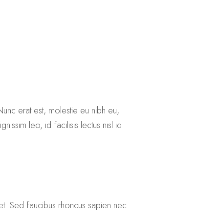
. Nunc erat est, molestie eu nibh eu,
issim leo, id facilisis lectus nisl id
is et. Sed faucibus rhoncus sapien nec