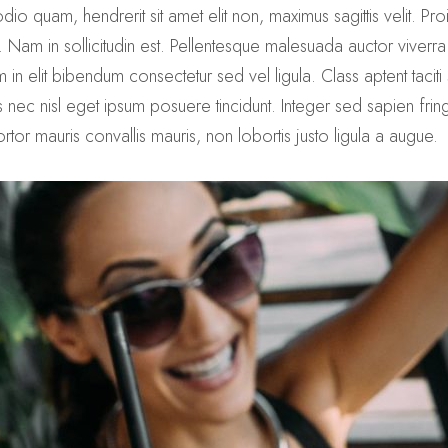
o quam, hendrerit sit amet elit non, maximus sagittis velit. Pro
. Nam in sollicitudin est. Pellentesque malesuada auctor viver
 elit bibendum consectetur sed vel ligula. Class aptent taciti
ec nisl eget ipsum posuere tincidunt. Integer sed sapien fringi
tortor mauris convallis mauris, non lobortis justo ligula a augue.