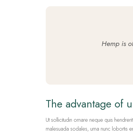
Hemp is of 
The advantage of 
Ut sollicitudin ornare neque quis hendrerit.
malesuada sodales, urna nunc lobortis era