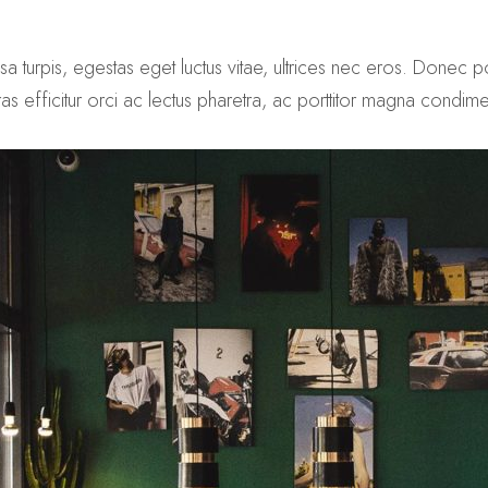
turpis, egestas eget luctus vitae, ultrices nec eros. Donec por
Cras efficitur orci ac lectus pharetra, ac porttitor magna condim