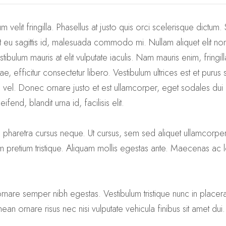
um velit fringilla. Phasellus at justo quis orci scelerisque dictum
u sagittis id, malesuada commodo mi. Nullam aliquet elit non dui 
ibulum mauris at elit vulputate iaculis. Nam mauris enim, fringilla 
e, efficitur consectetur libero. Vestibulum ultrices est et purus
e vel. Donec ornare justo et est ullamcorper, eget sodales dui 
fend, blandit urna id, facilisis elit.
, pharetra cursus neque. Ut cursus, sem sed aliquet ullamcorper,
am pretium tristique. Aliquam mollis egestas ante. Maecenas ac
, ornare semper nibh egestas. Vestibulum tristique nunc in pla
ean ornare risus nec nisi vulputate vehicula finibus sit amet dui.