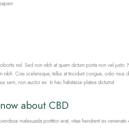
 sapien.
tis lobortis nisl. Sed non nibh at quam dictum porta non vel justo
m nibh. Cras scelerisque, tellus at tincidunt congue, odio risus dign
rius sem, non auctor ex. In hac habitasse platea dictumst.
 know about CBD
Suspendisse malesuada porttitor erat, vitae hendrerit ex venenat