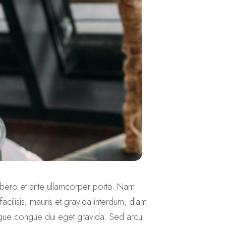
t libero et ante ullamcorper porta. Nam
acilisis, mauris et gravida interdum, diam
ongue congue dui eget gravida. Sed arcu