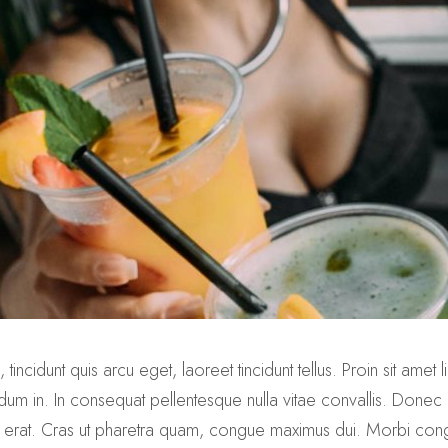
tincidunt quis arcu eget, laoreet tincidunt tellus. Proin sit ame
dum in. In consequat pellentesque nulla vitae convallis. Donec f
 vel erat. Cras ut pharetra quam, congue maximus dui. Morbi c