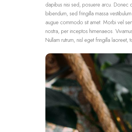
dapibus nisi sed, posuere arcu. Donec odi
bibendum, sed fringilla massa vestibulum
augue commodo sit amet. Morbi vel sem in
nostra, per inceptos himenaeos. Vivamus n
Nullam rutrum, nisl eget fringilla laoreet, 