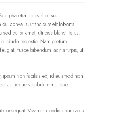
. Sed pharetra nibh vel cursus
convallis, ut tincidunt elit lobortis.
sed dui sit amet, ultricies blandit tellus.
 sollicitudin molestie. Nam pretium
feugiat. Fusce bibendum lacinia turpis, ut
 ipsum nibh facilisis ex, id euismod nibh
 leo ac neque vestibulum molestie.
cerat consequat. Vivamus condimentum arcu