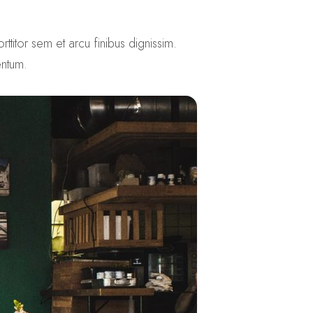
ttitor sem et arcu finibus dignissim.
entum.