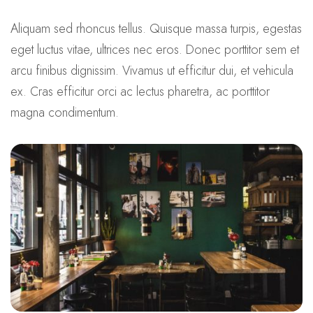
Aliquam sed rhoncus tellus. Quisque massa turpis, egestas
eget luctus vitae, ultrices nec eros. Donec porttitor sem et
arcu finibus dignissim. Vivamus ut efficitur dui, et vehicula
ex. Cras efficitur orci ac lectus pharetra, ac porttitor
magna condimentum.