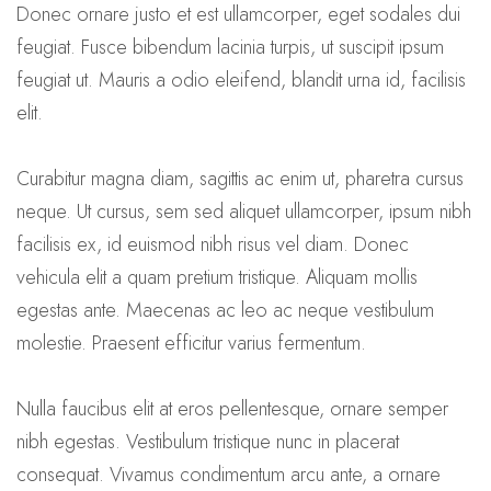
Donec ornare justo et est ullamcorper, eget sodales dui
feugiat. Fusce bibendum lacinia turpis, ut suscipit ipsum
feugiat ut. Mauris a odio eleifend, blandit urna id, facilisis
elit.
Curabitur magna diam, sagittis ac enim ut, pharetra cursus
neque. Ut cursus, sem sed aliquet ullamcorper, ipsum nibh
facilisis ex, id euismod nibh risus vel diam. Donec
vehicula elit a quam pretium tristique. Aliquam mollis
egestas ante. Maecenas ac leo ac neque vestibulum
molestie. Praesent efficitur varius fermentum.
Nulla faucibus elit at eros pellentesque, ornare semper
nibh egestas. Vestibulum tristique nunc in placerat
consequat. Vivamus condimentum arcu ante, a ornare