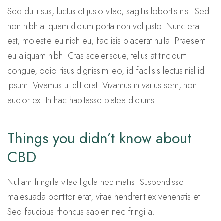
Sed dui risus, luctus et justo vitae, sagittis lobortis nisl. Sed
non nibh at quam dictum porta non vel justo. Nunc erat
est, molestie eu nibh eu, facilisis placerat nulla. Praesent
eu aliquam nibh. Cras scelerisque, tellus at tincidunt
congue, odio risus dignissim leo, id facilisis lectus nisl id
ipsum. Vivamus ut elit erat. Vivamus in varius sem, non
auctor ex. In hac habitasse platea dictumst.
Things you didn’t know about
CBD
Nullam fringilla vitae ligula nec mattis. Suspendisse
malesuada porttitor erat, vitae hendrerit ex venenatis et.
Sed faucibus rhoncus sapien nec fringilla.