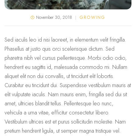
November 30, 2018
GROWING
Sed iaculis leo id nisi laoreet, in elementum velit fringilla.
Phasellus at justo quis orci scelerisque dictum. Sed
pharetra nibh vel cursus pellentesque. Morbi odio odio,
hendrerit eu sagittis id, malesuada commodo mi. Nullam
aliquet elit non dui convallis, ut tincidunt elit lobortis.
Curabitur eu tincidunt dui. Suspendisse vestibulum mauris at
elit vulputate iaculis. Nam mauris enim, fringilla sed dui sit
amet, ultricies blandit tellus. Pellentesque leo nunc,
vehicula a urna vitae, efficitur consectetur libero.
Vestibulum ultrices est et purus sollicitudin molestie. Nam
pretium hendrerit ligula, ut semper magna tristique vel.